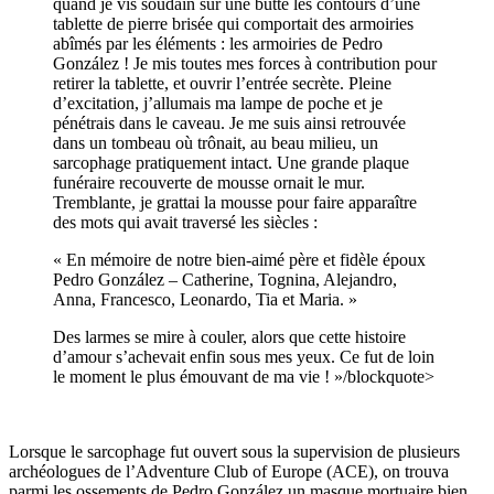
quand je vis soudain sur une butte les contours d’une
tablette de pierre brisée qui comportait des armoiries
abîmés par les éléments : les armoiries de Pedro
González ! Je mis toutes mes forces à contribution pour
retirer la tablette, et ouvrir l’entrée secrète. Pleine
d’excitation, j’allumais ma lampe de poche et je
pénétrais dans le caveau. Je me suis ainsi retrouvée
dans un tombeau où trônait, au beau milieu, un
sarcophage pratiquement intact. Une grande plaque
funéraire recouverte de mousse ornait le mur.
Tremblante, je grattai la mousse pour faire apparaître
des mots qui avait traversé les siècles :
« En mémoire de notre bien-aimé père et fidèle époux
Pedro González – Catherine, Tognina, Alejandro,
Anna, Francesco, Leonardo, Tia et Maria. »
Des larmes se mire à couler, alors que cette histoire
d’amour s’achevait enfin sous mes yeux. Ce fut de loin
le moment le plus émouvant de ma vie ! »/blockquote>
Lorsque le sarcophage fut ouvert sous la supervision de plusieurs
archéologues de l’Adventure Club of Europe (ACE), on trouva
parmi les ossements de Pedro González un masque mortuaire bien