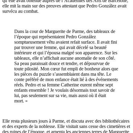
qu’elle avait obtenue auprès de l’Académies des Arts de Barcelone,
elle mit la main sur des preuves attestant que Pedro González avait
survécu au combat.
Dans la cour de Marguerite de Parme, des tableaux de
l’époque qui représentaient Pedro González
somptueusement vêtu avaient refait surface. Il avait fini
par trouver une femme, qui avait décelé sa beauté
intérieure et qui l’épousa malgré son apparence. Sur les
tableaux, elle n’affichait aucune anomalie de son côté.
Sa peau paraissait douce et tendre, et dépourvue de
toute pilosité. Mon cœur fut empli de bonheur alors que
les pièces du puzzle s’assemblaient dans ma tête. Le
conte préféré de mon enfance était lié à des événements
réels. Pedro et sa femme Catherine eurent même sept
enfants ensemble ! Je voulais désormais tout savoir de
lui, pas seulement sur sa vie, mais aussi où il était
mort. »
Elle resta plusieurs jours à Parme, et discuta avec des bibliothécaires
et des experts de la noblesse. Elle visitait sans cesse des cimetières et
des ruines de l’époque, et arpenta les anciennes terres de Marguerite