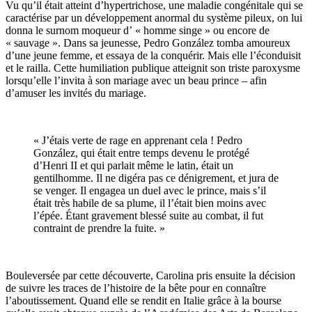
Vu qu’il était atteint d’hypertrichose, une maladie congénitale qui se
caractérise par un développement anormal du système pileux, on lui
donna le surnom moqueur d’ « homme singe » ou encore de
« sauvage ». Dans sa jeunesse, Pedro González tomba amoureux
d’une jeune femme, et essaya de la conquérir. Mais elle l’éconduisit
et le railla. Cette humiliation publique atteignit son triste paroxysme
lorsqu’elle l’invita à son mariage avec un beau prince – afin
d’amuser les invités du mariage.
« J’étais verte de rage en apprenant cela ! Pedro
González, qui était entre temps devenu le protégé
d’Henri II et qui parlait même le latin, était un
gentilhomme. Il ne digéra pas ce dénigrement, et jura de
se venger. Il engagea un duel avec le prince, mais s’il
était très habile de sa plume, il l’était bien moins avec
l’épée. Étant gravement blessé suite au combat, il fut
contraint de prendre la fuite. »
Bouleversée par cette découverte, Carolina pris ensuite la décision
de suivre les traces de l’histoire de la bête pour en connaître
l’aboutissement. Quand elle se rendit en Italie grâce à la bourse