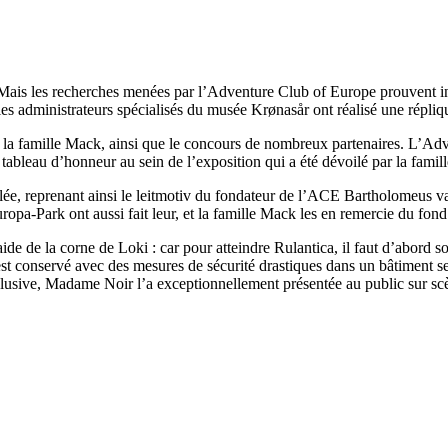
Mais les recherches menées par l’Adventure Club of Europe prouvent indu
 administrateurs spécialisés du musée Krønasår ont réalisé une réplique 
e la famille Mack, ainsi que le concours de nombreux partenaires. L’Adv
ableau d’honneur au sein de l’exposition qui a été dévoilé par la famill
lée, reprenant ainsi le leitmotiv du fondateur de l’ACE Bartholomeus
ropa-Park ont aussi fait leur, et la famille Mack les en remercie du fon
aide de la corne de Loki : car pour atteindre Rulantica, il faut d’abord s
ue est conservé avec des mesures de sécurité drastiques dans un bâtiment 
lusive, Madame Noir l’a exceptionnellement présentée au public sur sc