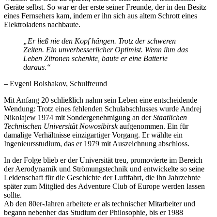
Geräte selbst. So war er der erste seiner Freunde, der in den Besitz
eines Fernsehers kam, indem er ihn sich aus altem Schrott eines
Elektroladens nachbaute.
„Er ließ nie den Kopf hängen. Trotz der schweren
Zeiten. Ein unverbesserlicher Optimist. Wenn ihm das
Leben Zitronen schenkte, baute er eine Batterie
daraus.“
– Evgeni Bolshakov, Schulfreund
Mit Anfang 20 schließlich nahm sein Leben eine entscheidende
Wendung: Trotz eines fehlenden Schulabschlusses wurde Andrej
Nikolajew 1974 mit Sondergenehmigung an der
Staatlichen
Technischen Universität Nowosibirsk
aufgenommen. Ein für
damalige Verhältnisse einzigartiger Vorgang. Er wählte ein
Ingenieursstudium, das er 1979 mit Auszeichnung abschloss.
In der Folge blieb er der Universität treu, promovierte im Bereich
der Aerodynamik und Strömungstechnik und entwickelte so seine
Leidenschaft für die Geschichte der Luftfahrt, die ihn Jahrzehnte
später zum Mitglied des Adventure Club of Europe werden lassen
sollte.
Ab den 80er-Jahren arbeitete er als technischer Mitarbeiter und
begann nebenher das Studium der Philosophie, bis er 1988