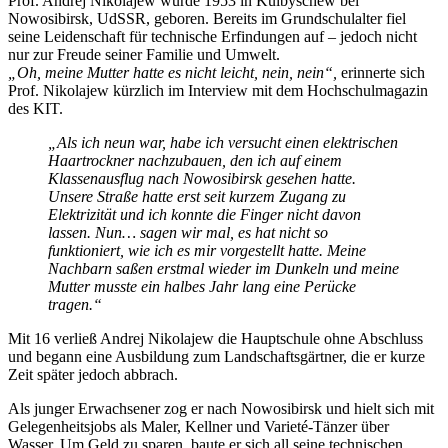
Prof. Andrej Nikolajew wurde 1953 in Kuibyschew bei
Nowosibirsk, UdSSR, geboren. Bereits im Grundschulalter fiel
seine Leidenschaft für technische Erfindungen auf – jedoch nicht
nur zur Freude seiner Familie und Umwelt.
„Oh, meine Mutter hatte es nicht leicht, nein, nein“,
erinnerte sich
Prof. Nikolajew kürzlich im Interview mit dem Hochschulmagazin
des KIT.
„Als ich neun war, habe ich versucht einen elektrischen
Haartrockner nachzubauen, den ich auf einem
Klassenausflug nach Nowosibirsk gesehen hatte.
Unsere Straße hatte erst seit kurzem Zugang zu
Elektrizität und ich konnte die Finger nicht davon
lassen. Nun… sagen wir mal, es hat nicht so
funktioniert, wie ich es mir vorgestellt hatte. Meine
Nachbarn saßen erstmal wieder im Dunkeln und meine
Mutter musste ein halbes Jahr lang eine Perücke
tragen.“
Mit 16 verließ Andrej Nikolajew die Hauptschule ohne Abschluss
und begann eine Ausbildung zum Landschaftsgärtner, die er kurze
Zeit später jedoch abbrach.
Als junger Erwachsener zog er nach Nowosibirsk und hielt sich mit
Gelegenheitsjobs als Maler, Kellner und Varieté-Tänzer über
Wasser. Um Geld zu sparen, baute er sich all seine technischen