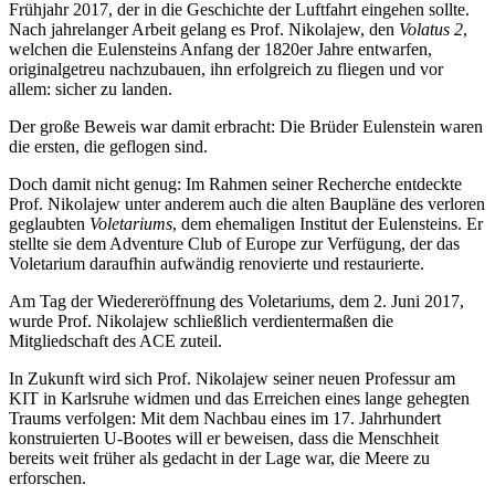
Frühjahr 2017, der in die Geschichte der Luftfahrt eingehen sollte.
Nach jahrelanger Arbeit gelang es Prof. Nikolajew, den
Volatus 2
,
welchen die Eulensteins Anfang der 1820er Jahre entwarfen,
originalgetreu nachzubauen, ihn erfolgreich zu fliegen und vor
allem: sicher zu landen.
Der große Beweis war damit erbracht: Die Brüder Eulenstein waren
die ersten, die geflogen sind.
Doch damit nicht genug: Im Rahmen seiner Recherche entdeckte
Prof. Nikolajew unter anderem auch die alten Baupläne des verloren
geglaubten
Voletariums
, dem ehemaligen Institut der Eulensteins. Er
stellte sie dem Adventure Club of Europe zur Verfügung, der das
Voletarium daraufhin aufwändig renovierte und restaurierte.
Am Tag der Wiedereröffnung des Voletariums, dem 2. Juni 2017,
wurde Prof. Nikolajew schließlich verdientermaßen die
Mitgliedschaft des ACE zuteil.
In Zukunft wird sich Prof. Nikolajew seiner neuen Professur am
KIT in Karlsruhe widmen und das Erreichen eines lange gehegten
Traums verfolgen: Mit dem Nachbau eines im 17. Jahrhundert
konstruierten U-Bootes will er beweisen, dass die Menschheit
bereits weit früher als gedacht in der Lage war, die Meere zu
erforschen.