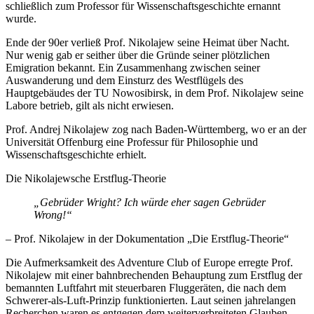
schließlich zum Professor für Wissenschaftsgeschichte ernannt
wurde.
Ende der 90er verließ Prof. Nikolajew seine Heimat über Nacht.
Nur wenig gab er seither über die Gründe seiner plötzlichen
Emigration bekannt. Ein Zusammenhang zwischen seiner
Auswanderung und dem Einsturz des Westflügels des
Hauptgebäudes der TU Nowosibirsk, in dem Prof. Nikolajew seine
Labore betrieb, gilt als nicht erwiesen.
Prof. Andrej Nikolajew zog nach Baden-Württemberg, wo er an der
Universität Offenburg eine Professur für Philosophie und
Wissenschaftsgeschichte erhielt.
Die Nikolajewsche Erstflug-Theorie
„Gebrüder Wright? Ich würde eher sagen Gebrüder
Wrong!“
– Prof. Nikolajew in der Dokumentation „Die Erstflug-Theorie“
Die Aufmerksamkeit des Adventure Club of Europe erregte Prof.
Nikolajew mit einer bahnbrechenden Behauptung zum Erstflug der
bemannten Luftfahrt mit steuerbaren Fluggeräten, die nach dem
Schwerer-als-Luft-Prinzip funktionierten. Laut seinen jahrelangen
Recherchen waren es entgegen dem weiterverbreiteten Glauben