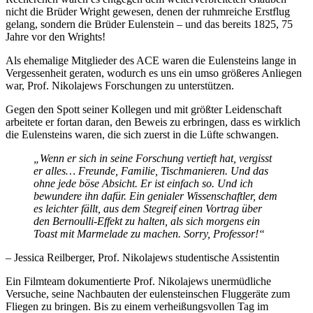
nicht die Brüder Wright gewesen, denen der ruhmreiche Erstflug
gelang, sondern die Brüder Eulenstein – und das bereits 1825, 75
Jahre vor den Wrights!
Als ehemalige Mitglieder des ACE waren die Eulensteins lange in
Vergessenheit geraten, wodurch es uns ein umso größeres Anliegen
war, Prof. Nikolajews Forschungen zu unterstützen.
Gegen den Spott seiner Kollegen und mit größter Leidenschaft
arbeitete er fortan daran, den Beweis zu erbringen, dass es wirklich
die Eulensteins waren, die sich zuerst in die Lüfte schwangen.
„Wenn er sich in seine Forschung vertieft hat, vergisst
er alles… Freunde, Familie, Tischmanieren. Und das
ohne jede böse Absicht. Er ist einfach so. Und ich
bewundere ihn dafür. Ein genialer Wissenschaftler, dem
es leichter fällt, aus dem Stegreif einen Vortrag über
den Bernoulli-Effekt zu halten, als sich morgens ein
Toast mit Marmelade zu machen. Sorry, Professor!“
– Jessica Reilberger, Prof. Nikolajews studentische Assistentin
Ein Filmteam dokumentierte Prof. Nikolajews unermüdliche
Versuche, seine Nachbauten der eulensteinschen Fluggeräte zum
Fliegen zu bringen. Bis zu einem verheißungsvollen Tag im