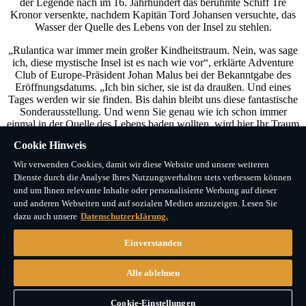
der Legende nach im 16. Jahrhundert das berühmte Schiff Tre
Kronor versenkte, nachdem Kapitän Tord Johansen versuchte, das
Wasser der Quelle des Lebens von der Insel zu stehlen.
„Rulantica war immer mein großer Kindheitstraum. Nein, was sage
ich, diese mystische Insel ist es nach wie vor“, erklärte Adventure
Club of Europe-Präsident Johan Malus bei der Bekanntgabe des
Eröffnungsdatums. „Ich bin sicher, sie ist da draußen. Und eines
Tages werden wir sie finden. Bis dahin bleibt uns diese fantastische
Sonderausstellung. Und wenn Sie genau wie ich schon immer
einmal in der Quelle des Lebens baden wollten, wird hier Ihr Traum
wahr – ganz ohne Nebenwirkungen, wie lästige Flüche von Odin
Cookie Hinweis
oder den Angriff durch Meeresschlangen“, fügte er lachend hinzu.
Wir verwenden Cookies, damit wir diese Website und unsere weiteren
Dienste durch die Analyse Ihres Nutzungsverhalten stets verbessern können
und um Ihnen relevante Inhalte oder personalisierte Werbung auf dieser
und anderen Webseiten und auf sozialen Medien anzuzeigen. Lesen Sie
dazu auch unsere
Datenschutzerklärung.
Einverstanden
DIE WEITE WELT IST UNSER FELD
Alle ablehnen
©
2026 Mack Media & Brands GmbH & Co KG
Cookie-Einstellungen